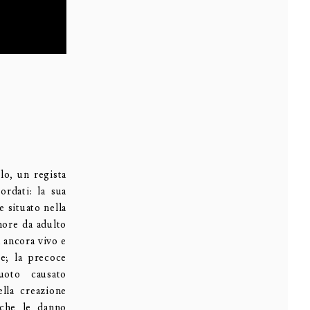
lo, un regista
ordati: la sua
 situato nella
more da adulto
 ancora vivo e
le; la precoce
uoto causato
lla creazione
i che le danno