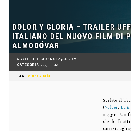
DOLOR Y GLORIA – TRAILER UFF
ITALIANO DEL NUOVO FILM DI 
ALMODÓVAR
SCRITTO IL GIORNO
1 Aprile 2019
CATEGORIA
blog
,
FILM
TAG
DolorYGloria
Svelato il Tra
(
Volver
,
La m
maggio. Un fil
che lo fa att
carriera agli 