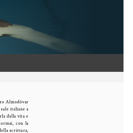
dro Almodóvar
 sale italiane a
la dalla vita e
 ormai, con la
ella scrittura,