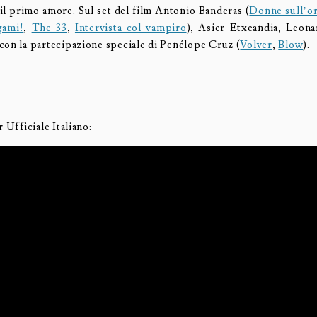
il primo amore. Sul set del film Antonio Banderas (
Donne sull’or
gami!
,
The 33
,
Intervista col vampiro
), Asier Etxeandia, Leona
con la partecipazione speciale di Penélope Cruz (
Volver
,
Blow
).
r Ufficiale Italiano: