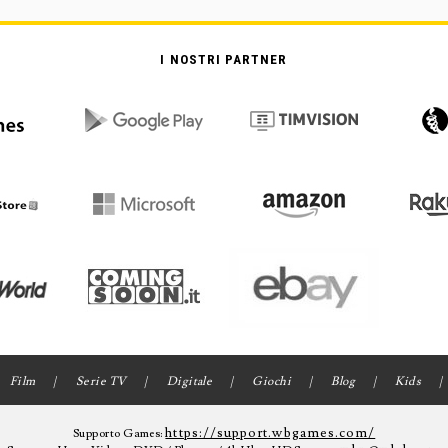
I NOSTRI PARTNER
Film
Serie TV
Digitale
Giochi
Blog
Kids
https://support.wbgames.com/
Supporto Games: