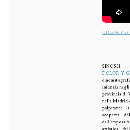
DOLOR Y G
SINOSSI:
DOLOR Y G
cinematografi
infanzia negl
provincia di 
nella Madrid 
palpitante; l
scoperta de
dall’impossib
artistica, de