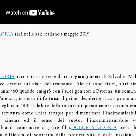
LORIA
sarà nelle sale italiane a maggio 2019
LORIA
racconta una serie di ricongiungimenti di Salvador Mal
co oramai sul viale del tramonto. Alcuni sono fisici, altri ric
i anni ‘60 quando emigrò con i suoi genitori a Paterna, un comune
Valencia, in cerca di fortuna; il primo desiderio; il suo primo a
degli anni ‘80; il dolore della rottura di questo amore quando era
a scrittura come unica terapia per dimenticare l’indimenticabi
l cinema ed il senso del vuoto, l’incommensurabile v
ilità di continuare a girare film.
DOLOR Y GLORIA
parla de
lla difficoltà di separarla dalla propria vita e dalle passion