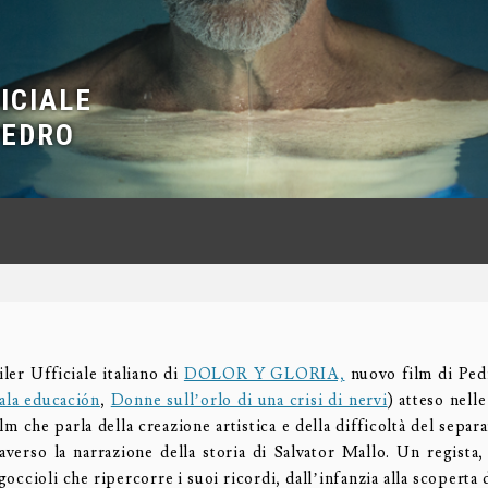
ICIALE
PEDRO
iler Ufficiale italiano di
DOLOR Y GLORIA,
nuovo film di Pe
ala educación
,
Donne sull’orlo di una crisi di nervi
) atteso nelle
m che parla della creazione artistica e della difficoltà del separar
raverso la narrazione della storia di Salvator Mallo. Un regista,
sgoccioli che ripercorre i suoi ricordi, dall’infanzia alla scoperta d