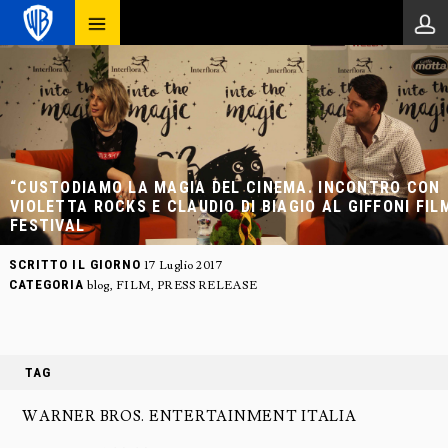
“CUSTODIAMO LA MAGIA DEL CINEMA. INCONTRO CON
VIOLETTA ROCKS E CLAUDIO DI BIAGIO AL GIFFONI FIL
FESTIVAL
SCRITTO IL GIORNO
17 Luglio 2017
CATEGORIA
blog
,
FILM
,
PRESS RELEASE
TAG
WARNER BROS. ENTERTAINMENT ITALIA