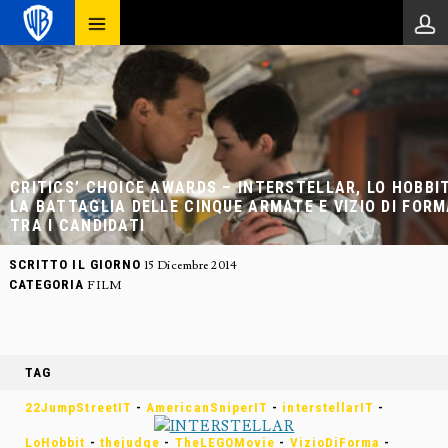
CRITICS’ CHOICE AWARDS – INTERSTELLAR, LO HOBBIT
LA BATTAGLIA DELLE CINQUE ARMATE E VIZIO DI FOR
TRA I CANDIDATI
SCRITTO IL GIORNO
15 Dicembre 2014
CATEGORIA
FILM
TAG
22JumpStreetIT
-
AmericanSniperIT
-
interstellarIT
-
LoHobbit
-
thejudge
-
TheLEGOMovie
-
VizioDiForma
-