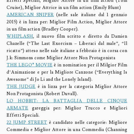
Effetti Speciali, Miglior Attore in un film action (Tom
Cruise), Miglior Attrice in un film action (Emily Blunt)
AMERICAN SNIPER
(nelle sale italiane dal 1 gennaio
2015) è in lizza per: Miglior Film Action, Miglior Attore
in un film action (Bradley Cooper).
WHIPLASH
, il nuovo film scritto e diretto da Damien
Chazelle (“The Last Exorcism – Liberaci dal male”, “Il
ricatto”) atteso nelle sale italiane a febbraio è in corsa con
J.k: Simmons come Miglior Attore Non Protagonista
THE LEGO® MOVIE
è in nomination per il Milgior Film
d’Animazione e per la Migliore Canzone (“Everything Is
Awesome” di Jo Li and the Lonely Island).
THE JUDGE
è in lizza per la categoria Miglior Attore
Non Protagonista (Robert Duvall).
LO HOBBIT: LA BATTAGLIA DELLE CINQUE
ARMATE
gareggia per: Miglior Trucco e Migliori
Effetti Speciali.
22 JUMP STREET
è candidato nelle categorie: Migliore
Commedia e Miglior Attore in una Commedia (Channing