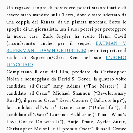
Un ragazzo scopre di possedere poteri straordinari e di
essere stato mandato sulla Terra, dove è stato adottato da
una coppia del Kansas, da un pianeta morente. Sotto le
spoglie di un giornalista, usa i suoi poteri per proteggere
la nuova casa. Zack Snyder ha scelto Henri Cavill
(riconfermato anche per il sequel
BATMAN V
SUPERMAN – DAWN OF JUSTICE
) per interpretare il
ruolo di Superman/Clark Kent nel suo
L’UOMO
D’ACCIAIO
.
Completano il cast del film, prodotto da Christopher
Nolan e sceneggiato da David S. Goyer, la quattro volte
candidata all’Oscar® Amy Adams (“The Master”), il
candidato all’Oscar® Michael Shannon (“Revolutionary
Road”), il premio Oscar® Kevin Costner (“Balla coi lupi”),
la candidata all’Oscar® Diane Lane (“Unfaithful”), il
candidato all’Oscar® Laurence Fishburne (“Tina – What’s
Love Got to Do with It”), Antje Traue, Ayelet Zurer,
Christopher Meloni, e iI premio Oscar® Russell Crowe