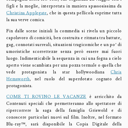
figli e la moglie, interpretata in maniera spassosissima da
Christina Applegate
, che in questa pellicola esprime tutta
la sua verve comica.
Fin dalle scene iniziali la commedia si rivela un piccolo
capolavoro di comicità, ben costruita e ritmata tra battute,
gag, connotati surreali, situazioni tragicomiche e un po’ di
umoristiche scorrettezze senza però essere mai fuori
luogo. Indimenticabile la sequenza in cui una fogna a cielo
aperto viene scambiata per una pozza termale o quella che
vede protagonista la star hollywoodiana
Chris
Hemsworth
, nel ruolo del superdotato cognato del
protagonista.
COME TI ROVINO LE VACANZE
è arricchito da
Contenuti speciali che permetteranno allo spettatore di
ripercorrere la saga della famiglia Griswold e di
conoscere particolari nuovi sul film. Inoltre, nel formato
Blu-ray™, sarà disponibile la Copia Digitale della