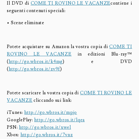
Il DVD di
COME TI ROVINO LE VACANZE
contiene i
seguenti contenuti speciali:
• Scene eliminate
Potete acquistare su Amazon la vostra copia di
COME TI
ROVINO LE VACANZE
in edizioni Blu-ray™
(
http://go.wbros.it/k4mg
) e DVD
(
http://go.wbros.it/zv9f
)
Potete scaricare la vostra copia di
COME TI ROVINO LE
VACANZE
cliccando sui link:
iTunes:
http://go.wbros.it/mpjo
GooglePlay:
http://go.wbros.it/lqea
PSN:
http://go.wbros.it/xwel
Xbox:
http://go.wbros.it/7vnz