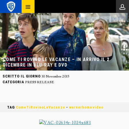
COME TI ROVINO LE VACANZE – IN ARRIVO IL 2
DICEMBRE IN BLU-RAY E DVD
SCRITTO IL GIORNO
30 Novembre 2015
CATEGORIA
PRESS RELEASE
TAG
ComeTiRovinoLeVacanze
-
warnerhomevideo