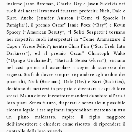
insieme Jason Bateman, Charlie Day e Jason Sudeikis nei
ruoli dei nostri lavoratori frustrati preferiti: Nick, Dale e
Kurt. Anche Jennifer Aniston (“Come ti Spaccio la
Famiglia”), il premio Oscar® Jamie Foxx (“Ray”) e Kevin
Spacey (“American Beauty”, “I Soliti Sospetti”) tornano
nei rispettivi ruoli interpretati in “Come Ammazzare il
Capo e Vivere Felici”; mentre Chris Pine (“Star Trek: Into
Darkness”), ed il premio Oscar® Christoph Waltz
(“Django Unchained”, “Bastardi Senza Gloria”), entrano
nel cast pronti ad ostacolare i sogni di successo dei
ragazzi. Stufi di dover sempre rispondere agli ordini dei
piani alti, Nick (Bateman), Dale (Day) e Kurt (Sudeikis),
decidono di mettersi in proprio e diventare i capi di loro
stessi. Ma un cinico investitore manderà da subito all’aria i
loro piani. Senza futuro, disperati e senza alcun possibile
ricorso legale, i tre aspiranti imprenditori mettono in atto
un piano maldestro: rapire il figlio maggiore
dell’investitore e chiedere come riscatto, di riprendere il
controllo della loro azienda.