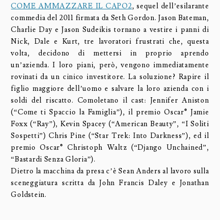
COME AMMAZZARE IL CAPO2
, sequel dell’esilarante
commedia del 2011 firmata da Seth Gordon. Jason Bateman,
Charlie Day e Jason Sudeikis tornano a vestire i panni di
Nick, Dale e Kurt, tre lavoratori frustrati che, questa
volta, decidono di mettersi in proprio aprendo
un’azienda. I loro piani, però, vengono immediatamente
rovinati da un cinico investitore. La soluzione? Rapire il
figlio maggiore dell’uomo e salvare la loro azienda con i
soldi del riscatto. Comoletano il cast: Jennifer Aniston
(“Come ti Spaccio la Famiglia”), il premio Oscar® Jamie
Foxx (“Ray”), Kevin Spacey (“American Beauty”, “I Soliti
Sospetti”) Chris Pine (“Star Trek: Into Darkness”), ed il
premio Oscar® Christoph Waltz (“Django Unchained”,
“Bastardi Senza Gloria”).
Dietro la macchina da presa c’è Sean Anders al lavoro sulla
sceneggiatura scritta da John Francis Daley e Jonathan
Goldstein.