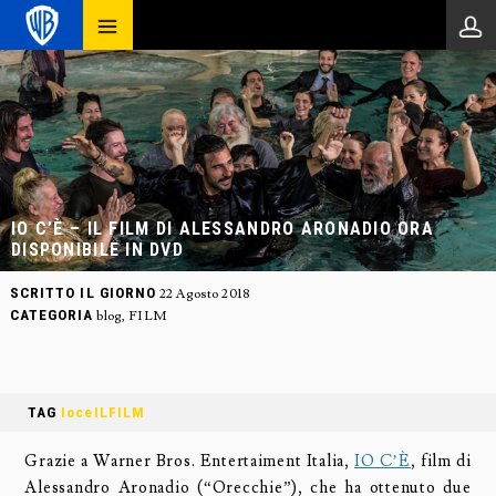
IO C’È – IL FILM DI ALESSANDRO ARONADIO ORA
DISPONIBILE IN DVD
SCRITTO IL GIORNO
22 Agosto 2018
CATEGORIA
blog
,
FILM
TAG
IoceILFILM
Grazie a Warner Bros. Entertaiment Italia,
IO C’È
, film di
Alessandro Aronadio (“Orecchie”), che ha ottenuto due