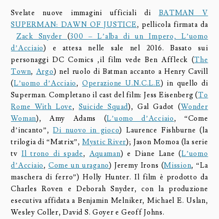
Svelate nuove immagini ufficiali di
BATMAN V
SUPERMAN: DAWN OF JUSTICE
, pellicola firmata da
Zack Snyder
(
300 – L’alba di un Impero,
L’uomo
d’Acciaio
) e attesa nelle sale nel 2016. Basato sui
personaggi DC Comics ,il film vede Ben Affleck (
The
Town
,
Argo
) nel ruolo di Batman accanto a Henry Cavill
(
L’uomo d’Acciaio
,
Operazione U.N.C.L.E
) in quello di
Superman. Completano il cast del film: Jess Eisenberg (
To
Rome With Love
,
Suicide Squad
), Gal Gadot (
Wonder
Woman
), Amy Adams (
L’uomo d’Acciaio
, “Come
d’incanto”,
Di nuovo in gioco
) Laurence Fishburne (la
trilogia di “Matrix”,
Mystic River
); Jason Momoa (la serie
tv
Il trono di spade
,
Aquaman
) e Diane Lane (
L’uomo
d’Acciaio
,
Come un uragano
) Jeremy Irons (
Mission
, “La
maschera di ferro”) Holly Hunter. Il film è prodotto da
Charles Roven e Deborah Snyder, con la produzione
esecutiva affidata a Benjamin Melniker, Michael E. Uslan,
Wesley Coller, David S. Goyer e Geoff Johns.