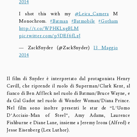
2014
I shot this with my
@Leica_Camera
M
Monochrom.
#Batman
#Batmobile
#Gotham
http://t.co/WPHKLxgBLM
pic.twitter.com/p5DEf6fLzJ
— ZackSnyder (@ZackSnyder)
13 Maggio
2014
Il film di Snyder è interpretato dal protagonista Henry
Cavill, che riprende il ruolo di Superman/Clark Kent, al
fianco di Ben Affleck nel ruolo di Batman/Bruce Wayne, e
da Gal Gadot nel ruolo di Wonder Woman/Diana Prince.
Nel film sono inoltre presenti le star de “L’Uomo
D’Acciaio-Man of Steel”, Amy Adams, Laurence
Fishburne e Diane Lane, insieme a Jeremy Irons (Alfred) e
Jesse Eisenberg (Lex Luthor).