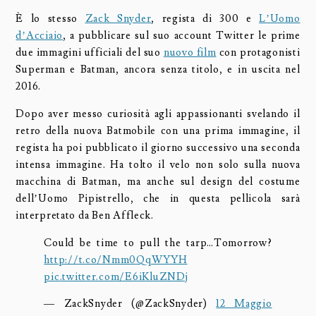
È lo stesso
Zack Snyder
, regista di 300 e
L’Uomo
d’Acciaio
, a pubblicare sul suo account Twitter le prime
due immagini ufficiali del suo
nuovo film
con protagonisti
Superman e Batman, ancora senza titolo, e in uscita nel
2016.
Dopo aver messo curiosità agli appassionanti svelando il
retro della nuova Batmobile con una prima immagine, il
regista ha poi pubblicato il giorno successivo una seconda
intensa immagine. Ha tolto il velo non solo sulla nuova
macchina di Batman, ma anche sul design del costume
dell’Uomo Pipistrello, che in questa pellicola sarà
interpretato da Ben Affleck.
Could be time to pull the tarp…Tomorrow?
http://t.co/Nmm0QqWYYH
pic.twitter.com/E6iKluZNDj
— ZackSnyder (@ZackSnyder)
12 Maggio