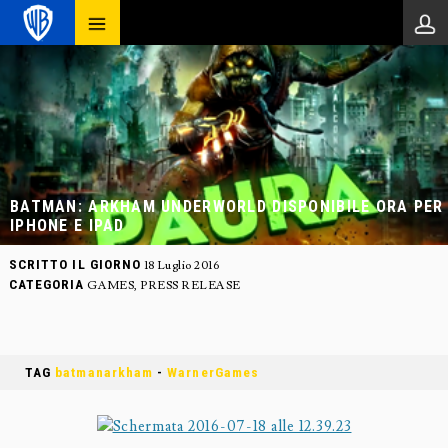
BATMAN: ARKHAM UNDERWORLD DISPONIBILE ORA PER
IPHONE E IPAD
SCRITTO IL GIORNO
18 Luglio 2016
CATEGORIA
GAMES
,
PRESS RELEASE
TAG
batmanarkham
-
WarnerGames