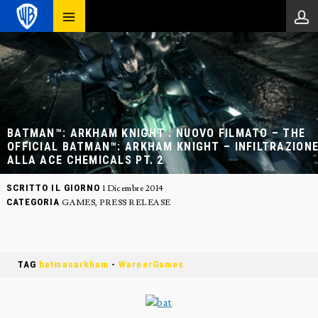
BATMAN™: ARKHAM KNIGHT : NUOVO FILMATO – THE
OFFICIAL BATMAN™: ARKHAM KNIGHT – INFILTRAZION
ALLA ACE CHEMICALS PT. 2
SCRITTO IL GIORNO
1 Dicembre 2014
CATEGORIA
GAMES
,
PRESS RELEASE
TAG
batmanarkham
-
WarnerGames