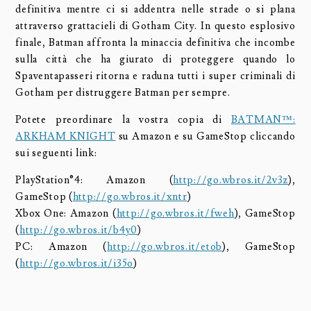
definitiva mentre ci si addentra nelle strade o si plana
attraverso grattacieli di Gotham City. In questo esplosivo
finale, Batman affronta la minaccia definitiva che incombe
sulla città che ha giurato di proteggere quando lo
Spaventapasseri ritorna e raduna tutti i super criminali di
Gotham per distruggere Batman per sempre.
Potete preordinare la vostra copia di
BATMAN™:
ARKHAM KNIGHT
su Amazon e su GameStop cliccando
sui seguenti link:
PlayStation®4: Amazon (
http://go.wbros.it/2v3z
),
GameStop (
http://go.wbros.it/xntr
)
Xbox One: Amazon (
http://go.wbros.it/fweh
), GameStop
(
http://go.wbros.it/b4y0
)
PC: Amazon (
http://go.wbros.it/etob
), GameStop
(
http://go.wbros.it/i35o
)