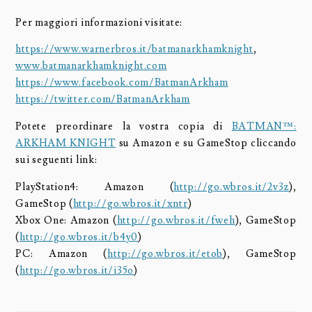
Per maggiori informazioni visitate:
https://www.warnerbros.it/batmanarkhamknight
,
www.batmanarkhamknight.com
https://www.facebook.com/BatmanArkham
https://twitter.com/BatmanArkham
Potete preordinare la vostra copia di
BATMAN™:
ARKHAM KNIGHT
su Amazon e su GameStop cliccando
sui seguenti link:
PlayStation4: Amazon (
http://go.wbros.it/2v3z
),
GameStop (
http://go.wbros.it/xntr
)
Xbox One: Amazon (
http://go.wbros.it/fweh
), GameStop
(
http://go.wbros.it/b4y0
)
PC: Amazon (
http://go.wbros.it/etob
), GameStop
(
http://go.wbros.it/i35o
)