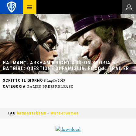
BATMAN™: ARKHAM KNIGHT ADD-ON STORIA –
BATGIRL: QUESTIONE DI FAMIGLIA. ECCO IL TRAILER
SCRITTO IL GIORNO
8 Luglio 2015
CATEGORIA
GAMES
,
PRESS RELEASE
TAG
batmanarkham
-
WarnerGames