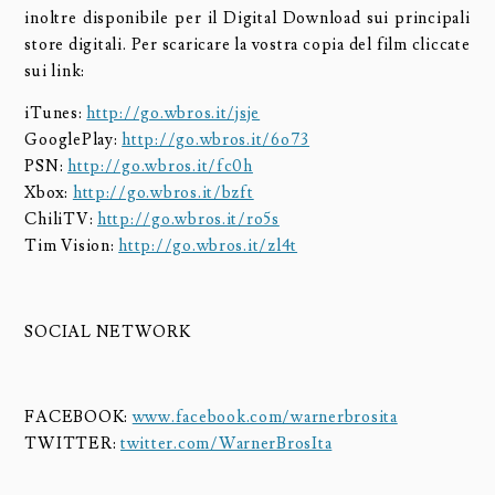
inoltre disponibile per il Digital Download sui principali
store digitali. Per scaricare la vostra copia del film cliccate
sui link:
iTunes:
http://go.wbros.it/jsje
GooglePlay:
http://go.wbros.it/6o73
PSN:
http://go.wbros.it/fc0h
Xbox:
http://go.wbros.it/bzft
ChiliTV:
http://go.wbros.it/ro5s
Tim Vision:
http://go.wbros.it/zl4t
SOCIAL NETWORK
FACEBOOK:
www.facebook.com/warnerbrosita
TWITTER:
twitter.com/WarnerBrosIta