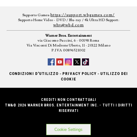
https://support.wbgames.com/
Supporto Games:
Supporto Home Video - DVD / Blu-ray / 4k Ultra HD Support:
whv@wbd.com
Warner Bros. Entertainment
via Giacomo Puccini, 6 - 00198 Roma
Via Visconti Di Modrone Uberto, 11 - 20122 Milano
P.IVA 00896521002
-
-
CONDIZIONI D'UTILIZZO
PRIVACY POLICY
UTILIZZO DEI
COOKIE
CREDITI NON CONTRATTUALI
TM&© 2026 WARNER BROS. ENTERTAINMENT INC. - TUTTI I DIRITTI
RISERVATI
Cookie Settings