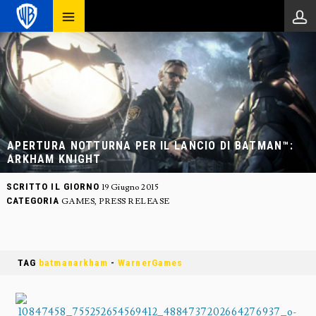
APERTURA NOTTURNA PER IL LANCIO DI BATMAN™:
ARKHAM KNIGHT
SCRITTO IL GIORNO
19 Giugno 2015
CATEGORIA
GAMES
,
PRESS RELEASE
TAG
batmanarkham
-
WarnerGames