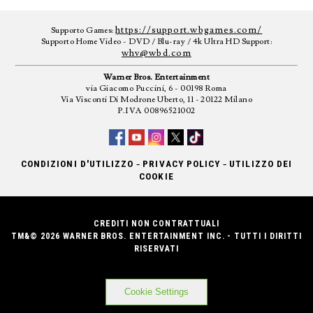
https://support.wbgames.com/
Supporto Games:
Supporto Home Video - DVD / Blu-ray / 4k Ultra HD Support:
whv@wbd.com
Warner Bros. Entertainment
via Giacomo Puccini, 6 - 00198 Roma
Via Visconti Di Modrone Uberto, 11 - 20122 Milano
P.IVA 00896521002
-
-
CONDIZIONI D'UTILIZZO
PRIVACY POLICY
UTILIZZO DEI
COOKIE
CREDITI NON CONTRATTUALI
TM&© 2026 WARNER BROS. ENTERTAINMENT INC. - TUTTI I DIRITTI
RISERVATI
Cookie Settings