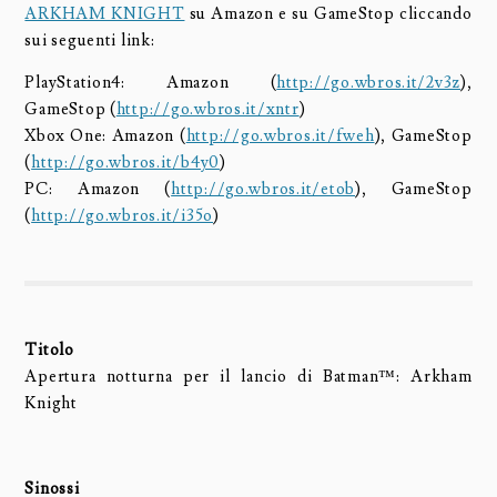
ARKHAM KNIGHT
su Amazon e su GameStop cliccando
sui seguenti link:
PlayStation4: Amazon (
http://go.wbros.it/2v3z
),
GameStop (
http://go.wbros.it/xntr
)
Xbox One: Amazon (
http://go.wbros.it/fweh
), GameStop
(
http://go.wbros.it/b4y0
)
PC: Amazon (
http://go.wbros.it/etob
), GameStop
(
http://go.wbros.it/i35o
)
Titolo
Apertura notturna per il lancio di Batman™: Arkham
Knight
Sinossi