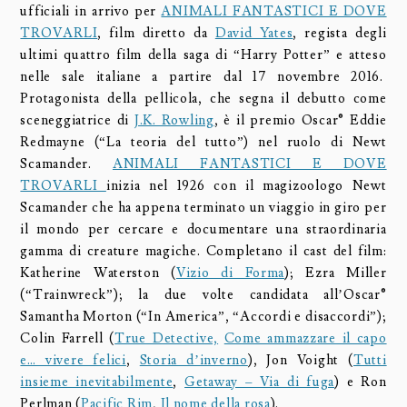
ufficiali in arrivo per
ANIMALI FANTASTICI E DOVE
TROVARLI
, film diretto da
David Yates
, regista degli
ultimi quattro film della saga di “Harry Potter” e atteso
nelle sale italiane a partire dal 17 novembre 2016.
Protagonista della pellicola, che segna il debutto come
sceneggiatrice di
J.K. Rowling
, è il premio Oscar® Eddie
Redmayne (“La teoria del tutto”) nel ruolo di Newt
Scamander.
ANIMALI FANTASTICI E DOVE
TROVARLI
inizia nel 1926 con il magizoologo Newt
Scamander che ha appena terminato un viaggio in giro per
il mondo per cercare e documentare una straordinaria
gamma di creature magiche. Completano il cast del film:
Katherine Waterston (
Vizio di Forma
); Ezra Miller
(“Trainwreck”); la due volte candidata all’Oscar®
Samantha Morton (“In America”, “Accordi e disaccordi”);
Colin Farrell (
True Detective,
Come ammazzare il capo
e… vivere felici
,
Storia d’inverno
), Jon Voight (
Tutti
insieme inevitabilmente
,
Getaway – Via di fuga
) e Ron
Perlman (
Pacific Rim
,
Il nome della rosa
).