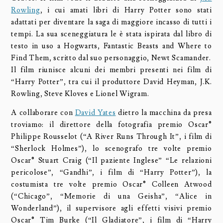
Rowling
, i cui amati libri di Harry Potter sono stati
adattati per diventare la saga di maggiore incasso di tutti i
tempi. La sua sceneggiatura le è stata ispirata dal libro di
testo in uso a Hogwarts, Fantastic Beasts and Where to
Find Them, scritto dal suo personaggio, Newt Scamander.
Il film riunisce alcuni dei membri presenti nei film di
“Harry Potter”, tra cui il produttore David Heyman, J.K.
Rowling, Steve Kloves e Lionel Wigram.
A collaborare con
David Yates
dietro la macchina da presa
troviamo: il direttore della fotografia premio Oscar®
Philippe Rousselot (“A River Runs Through It”, i film di
“Sherlock Holmes”), lo scenografo tre volte premio
Oscar® Stuart Craig (“Il paziente Inglese” “Le relazioni
pericolose”, “Gandhi”, i film di “Harry Potter”), la
costumista tre volte premio Oscar® Colleen Atwood
(“Chicago”, “Memorie di una Geisha”, “Alice in
Wonderland”), il supervisore agli effetti visivi premio
Oscar® Tim Burke (“Il Gladiatore”, i film di “Harry