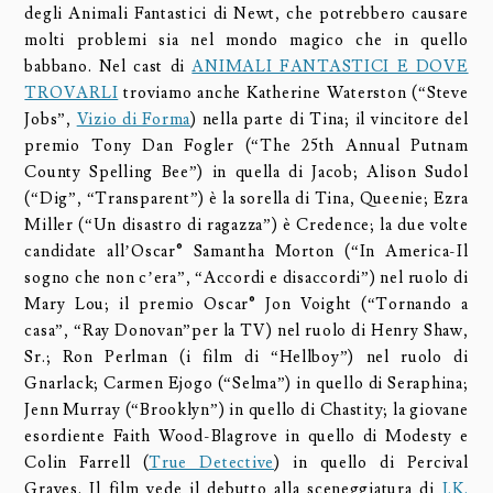
degli Animali Fantastici di Newt, che potrebbero causare
molti problemi sia nel mondo magico che in quello
babbano. Nel cast di
ANIMALI FANTASTICI E DOVE
TROVARLI
troviamo anche Katherine Waterston (“Steve
Jobs”,
Vizio di Forma
) nella parte di Tina; il vincitore del
premio Tony Dan Fogler (“The 25th Annual Putnam
County Spelling Bee”) in quella di Jacob; Alison Sudol
(“Dig”, “Transparent”) è la sorella di Tina, Queenie; Ezra
Miller (“Un disastro di ragazza”) è Credence; la due volte
candidate all’Oscar® Samantha Morton (“In America-Il
sogno che non c’era”, “Accordi e disaccordi”) nel ruolo di
Mary Lou; il premio Oscar® Jon Voight (“Tornando a
casa”, “Ray Donovan”per la TV) nel ruolo di Henry Shaw,
Sr.; Ron Perlman (i film di “Hellboy”) nel ruolo di
Gnarlack; Carmen Ejogo (“Selma”) in quello di Seraphina;
Jenn Murray (“Brooklyn”) in quello di Chastity; la giovane
esordiente Faith Wood-Blagrove in quello di Modesty e
Colin Farrell (
True Detective
) in quello di Percival
Graves. Il film vede il debutto alla sceneggiatura di
J.K.