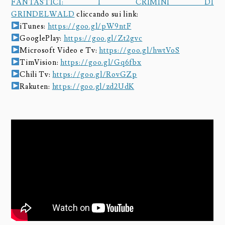
FANTASTICI: I CRIMINI DI
GRINDELWALD
cliccando sui link:
iTunes:
https://goo.gl/pW9ntF
GooglePlay:
https://goo.gl/Zt2gvc
Microsoft Video e Tv:
https://goo.gl/hwtVoS
TimVision:
https://goo.gl/Gq6fbx
Chili Tv:
https://goo.gl/RovGZp
Rakuten:
https://goo.gl/zd2UdK