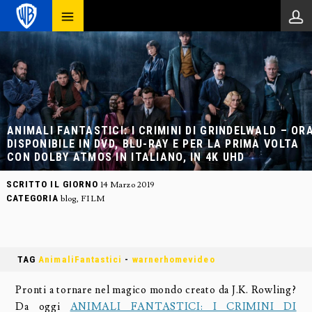
ANIMALI FANTASTICI: I CRIMINI DI GRINDELWALD – OR
DISPONIBILE IN DVD, BLU-RAY E PER LA PRIMA VOLTA
CON DOLBY ATMOS IN ITALIANO, IN 4K UHD
SCRITTO IL GIORNO
14 Marzo 2019
CATEGORIA
blog
,
FILM
TAG
AnimaliFantastici
-
warnerhomevideo
Pronti a tornare nel magico mondo creato da J.K. Rowling?
Da oggi
ANIMALI FANTASTICI: I CRIMINI DI