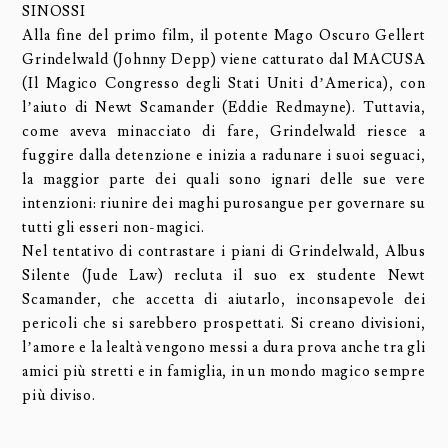
SINOSSI
Alla fine del primo film, il potente Mago Oscuro Gellert
Grindelwald (Johnny Depp) viene catturato dal MACUSA
(Il Magico Congresso degli Stati Uniti d’America), con
l’aiuto di Newt Scamander (Eddie Redmayne). Tuttavia,
come aveva minacciato di fare, Grindelwald riesce a
fuggire dalla detenzione e inizia a radunare i suoi seguaci,
la maggior parte dei quali sono ignari delle sue vere
intenzioni: riunire dei maghi purosangue per governare su
tutti gli esseri non-magici.
Nel tentativo di contrastare i piani di Grindelwald, Albus
Silente (Jude Law) recluta il suo ex studente Newt
Scamander, che accetta di aiutarlo, inconsapevole dei
pericoli che si sarebbero prospettati. Si creano divisioni,
l’amore e la lealtà vengono messi a dura prova anche tra gli
amici più stretti e in famiglia, in un mondo magico sempre
più diviso.