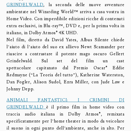
GRINDELWALD
, la seconda delle nuove avventure
ambientate nel Wizarding World™ arriva a casa vostra in
Home Video. Con imperdibile edizioni ricche di contenuti
extra esclusivi, in Blu-ray™, DVD e, per la prima volta in
italiano, in Dolby Atmos® 4K UHD.
Nel film, diretto da David Yates, Albus Silente chiede
l’aiuto di l’aiuto del suo ex allievo Newt Scamander per
riuscire a contrastare il potente mago oscuro Gellert
Grindelwald. Sul set del film un cast
spettacolare capitanato dal Premio Oscar® Eddie
Redmayne (“La Teoria del tutto”), Katherine Waterston,
Dan Fogler, Alison Sudol, Ezra Miller, con Jude Law e
Johnny Depp.
ANIMALI FANTASTICI: I CRIMINI DI
GRINDELWALD
è il primo film in home video con
traccia audio italiana in Dolby Atmos®, remixata
specificatamente per l’home theater in modo da veicolare
il suono in ogni punto dell’ambiente, anche in alto. Per