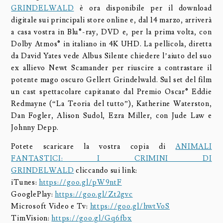
GRINDELWALD
è ora disponibile per il download
digitale sui principali store online e, dal 14 marzo, arriverà
a casa vostra in Blu®-ray, DVD e, per la prima volta, con
Dolby Atmos® in italiano in 4K UHD. La pellicola, diretta
da David Yates vede Albus Silente chiedere l’aiuto del suo
ex allievo Newt Scamander per riuscire a contrastare il
potente mago oscuro Gellert Grindelwald. Sul set del film
un cast spettacolare capitanato dal Premio Oscar® Eddie
Redmayne (“La Teoria del tutto”), Katherine Waterston,
Dan Fogler, Alison Sudol, Ezra Miller, con Jude Law e
Johnny Depp.
Potete scaricare la vostra copia di
ANIMALI
FANTASTICI: I CRIMINI DI
GRINDELWALD
cliccando sui link:
iTunes:
https://goo.gl/pW9ntF
GooglePlay:
https://goo.gl/Zt2gvc
Microsoft Video e Tv:
https://goo.gl/hwtVoS
TimVision:
https://goo.gl/Gq6fbx