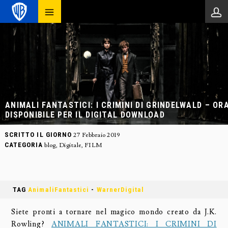
ANIMALI FANTASTICI: I CRIMINI DI GRINDELWALD – OR
DISPONIBILE PER IL DIGITAL DOWNLOAD
SCRITTO IL GIORNO
27 Febbraio 2019
CATEGORIA
blog
,
Digitale
,
FILM
TAG
AnimaliFantastici
-
WarnerDigital
Siete pronti a tornare nel magico mondo creato da J.K.
Rowling?
ANIMALI FANTASTICI: I CRIMINI DI