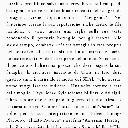
massima precisione salva innumerevoli vite sul campo di
battaglia e mentre si diffondono i racconti del suo grande
coraggio, viene soprannominato “Leggenda”. Nel
frattempo cresce la sua reputazione anche dietro le file
nemiche, e viene messa una taglia sulla sua testa
rendendolo il primario bersaglio per gli insorti. Allo
stesso tempo, combatte un’altra battaglia in casa propria
nel tentativo di essere sia un buon marito e padre
nonostante si trovi dall’altra parte del mondo. Nonostante
il pericolo e l’altissimo prezzo che deve pagare la sua
famiglia, la rischiosa missione di Chris in Iraq dura
quattro anni, incarnando il motto dei SEAL, “che nessun
uomo venga lasciato indietro.” Una volta tornato a casa
dalla moglie, Taya Renae Kyle (Sienna Miller), e dai figli,
Chris scopre che è proprio la guerra che non riesce a
lasciarsi indietro. Cooper è stato nominato all’Oscar® due
volte per la sua interpretazione in “Silver Linings
Playbook – Il Lato Positivo” e nel film “American Hustle,”
ed è il protagonista del film insieme a Sienna Miller (“The