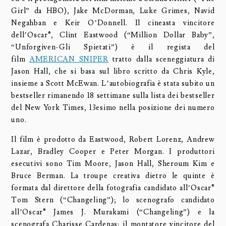
Girl” da HBO), Jake McDorman, Luke Grimes, Navid
Negahban e Keir O’Donnell. Il cineasta vincitore
dell’Oscar®, Clint Eastwood (“Million Dollar Baby”,
“Unforgiven-Gli Spietati”) è il regista del
film
AMERICAN SNIPER
tratto dalla sceneggiatura di
Jason Hall, che si basa sul libro scritto da Chris Kyle,
insieme a Scott McEwan. L’autobiografia è stata subito un
bestseller rimanendo 18 settimane sulla lista dei bestseller
del New York Times, 13esimo nella posizione dei numero
uno.
Il film è prodotto da Eastwood, Robert Lorenz, Andrew
Lazar, Bradley Cooper e Peter Morgan. I produttori
esecutivi sono Tim Moore, Jason Hall, Sheroum Kim e
Bruce Berman. La troupe creativa dietro le quinte è
formata dal direttore della fotografia candidato all’Oscar®
Tom Stern (“Changeling”); lo scenografo candidato
all’Oscar® James J. Murakami (“Changeling”) e la
scenografa Charisse Cardenas; il montatore vincitore del