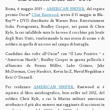
Roma, 6 maggio 2015 –
AMERICAN SNIPER
, dal regista
premio Oscar®
Clint Eastwood
, arriva il 13 maggio in Blu-
Ray™ e DVD distribuito da Warner Bros. Entertainment
Italia. Protagonista, Bradley Cooper, nei panni di Chris
Kyle, la cui infallibile mira lo ha reso il cecchino più letale
degli Stati Uniti, trasformando la sua storia di uomo e di
soldato in quella di un eroe sul campo di battaglia.
Candidato due volte all’Oscar® con “Il Lato Positivo ” e
“American Hustle”, Bradley Cooper in questa pellicola è
affiancato da Sienna Miller, Luke Grimes, Jake
McDorman, Cory Hardrict, Kevin lacZ, Navid Negahban e
Keir O’Donnell.
Per realizzare
AMERICAN SNIPER
, Eastwood si è
ispirato al libro autobiografico, best-seller nel 2012, del
soldato Chris Kyle, a cui la Marina militare americana
attribuisce il più alto numero mai raggiunto di uccisioni in