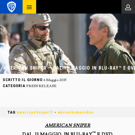
AMERICAN SNIPER – DAL 13 MAGGIO IN BLU-RAY™ E DV
SCRITTO IL GIORNO
6 Maggio 2015
CATEGORIA
PRESS RELEASE
TAG
AmericanSniperIT
-
warnerhomevideo
AMERICAN SNIPER
™
DAL 13 MAGGIO IN BLU-RAY
E DVD