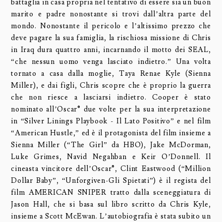
battaglia in casa propria nel tentativo di essere sia un buon
marito e padre nonostante si trovi dall’altra parte del
mondo. Nonostante il pericolo e l’altissimo prezzo che
deve pagare la sua famiglia, la rischiosa missione di Chris
in Iraq dura quattro anni, incarnando il motto dei SEAL,
“che nessun uomo venga lasciato indietro.” Una volta
tornato a casa dalla moglie, Taya Renae Kyle (Sienna
Miller), e dai figli, Chris scopre che è proprio la guerra
che non riesce a lasciarsi indietro. Cooper è stato
nominato all’Oscar® due volte per la sua interpretazione
in “Silver Linings Playbook - Il Lato Positivo” e nel film
“American Hustle,” ed è il protagonista del film insieme a
Sienna Miller (“The Girl” da HBO), Jake McDorman,
Luke Grimes, Navid Negahban e Keir O’Donnell. Il
cineasta vincitore dell’Oscar®, Clint Eastwood (“Million
Dollar Baby”, “Unforgiven-Gli Spietati”) è il regista del
film AMERICAN SNIPER tratto dalla sceneggiatura di
Jason Hall, che si basa sul libro scritto da Chris Kyle,
insieme a Scott McEwan. L’autobiografia è stata subito un