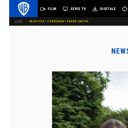
FILM
SERIE TV
DIGITALE
HOME
>
INJUSTICE™ 2 PRESENTA I SUPER-CATTIVI
NEW