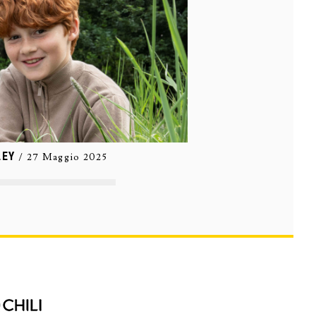
LEY
WARNER BROS. DISC
/ 27 Maggio 2025